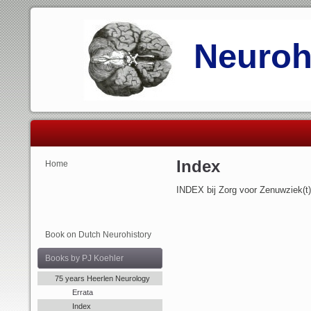
Neurohi
Index
Home
INDEX bij Zorg voor Zenuwziek(t)
Book on Dutch Neurohistory
Books by PJ Koehler
75 years Heerlen Neurology
Errata
Index