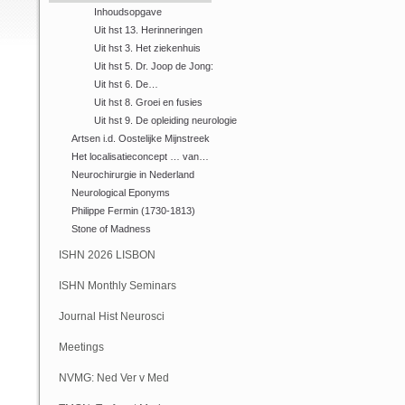
Inhoudsopgave
Uit hst 13. Herinneringen
Uit hst 3. Het ziekenhuis
Uit hst 5. Dr. Joop de Jong:
Uit hst 6. De…
Uit hst 8. Groei en fusies
Uit hst 9. De opleiding neurologie
Artsen i.d. Oostelijke Mijnstreek
Het localisatieconcept … van…
Neurochirurgie in Nederland
Neurological Eponyms
Philippe Fermin (1730-1813)
Stone of Madness
ISHN 2026 LISBON
ISHN Monthly Seminars
(Online)
Journal Hist Neurosci
Meetings
NVMG: Ned Ver v Med