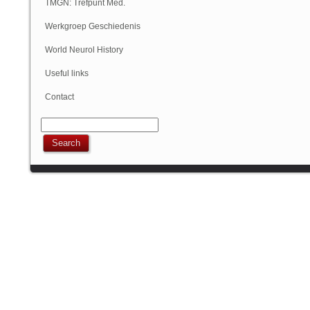
Geschiedenis
TMGN: Trefpunt Med.
Geschiedenis
Werkgroep Geschiedenis
NVN
World Neurol History
Column
Useful links
Contact