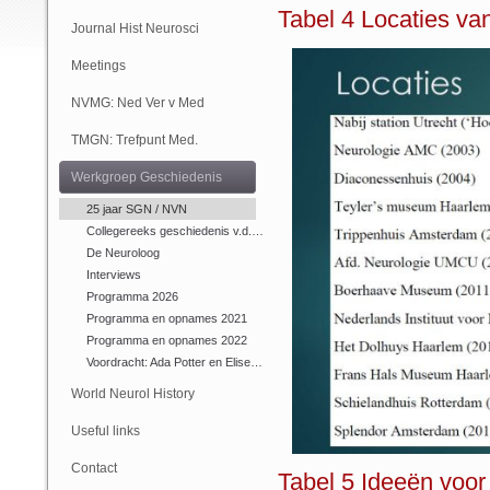
Tabel 4 Locaties v
(Online)
Journal Hist Neurosci
Meetings
NVMG: Ned Ver v Med
Geschiedenis
TMGN: Trefpunt Med.
Geschiedenis
Werkgroep Geschiedenis
NVN
25 jaar SGN / NVN
Collegereeks geschiedenis v.d.…
De Neuroloog
Interviews
Programma 2026
Programma en opnames 2021
Programma en opnames 2022
Voordracht: Ada Potter en Elise…
World Neurol History
Column
Useful links
Contact
Tabel 5 Ideeën voor