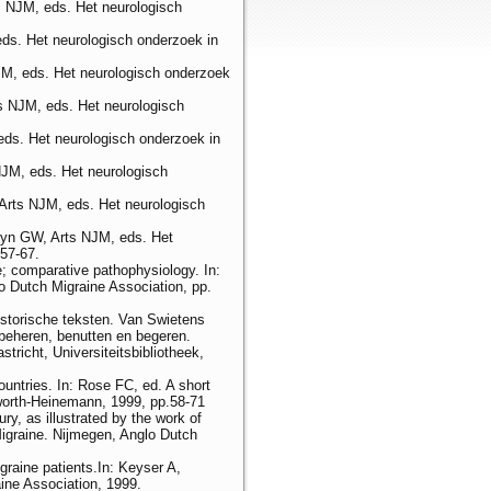
 NJM, eds. Het neurologisch
eds. Het neurologisch onderzoek in
JM, eds. Het neurologisch onderzoek
s NJM, eds. Het neurologisch
eds. Het neurologisch onderzoek in
NJM, eds. Het neurologisch
Arts NJM, eds. Het neurologisch
uyn GW, Arts NJM, eds. Het
57-67.
; comparative pathophysiology. In:
o Dutch Migraine Association, pp.
storische tek­sten. Van Swietens
beheren, benutten en begeren.
tricht, Universiteitsbibliotheek,
ountries. In: Rose FC, ed. A short
rworth-Heinemann, 1999, pp.58-71
y, as illustrated by the work of
igraine. Nijmegen, Anglo Dutch
raine patients.In: Keyser A,
ne Association, 1999.