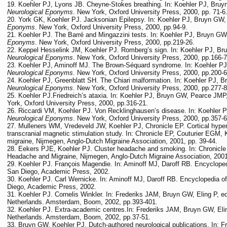
Koehler PJ, Lyons JB. Cheyne-Stokes breathing. In: Koehler PJ, Bru
Neurological Eponyms
. New York, Oxford University Press, 2000, pp. 71-6
York GK, Koehler PJ. Jacksonian Epilepsy. In: Koehler PJ, Bruyn GW
Eponyms
. New York, Oxford University Press, 2000, pp.94-9.
Koehler PJ. The Barré and Mingazzini tests. In: Koehler PJ, Bruyn G
Eponyms
. New York, Oxford University Press, 2000, pp.219-26.
Keppel Hesselink JM, Koehler PJ. Romberg’s sign. In: Koehler PJ, B
Neurological Eponyms
. New York, Oxford University Press, 2000, pp.166-7
Koehler PJ, Aminoff MJ. The Brown-Séquard syndrome. In: Koehler P
Neurological Eponyms
. New York, Oxford University Press, 2000, pp.200-6
Koehler PJ, Greenblatt SH. The Chiari malformation. In: Koehler PJ, 
Neurological Eponyms
. New York, Oxford University Press, 2000, pp.277-8
Koehler PJ.Friedreich’s ataxia. In: Koehler PJ, Bruyn GW, Pearce JMP
York, Oxford University Press, 2000, pp.316-21.
Riccardi VM, Koehler PJ. Von Recklinghausen’s disease. In: Koehler
Neurological Eponyms
. New York, Oxford University Press, 2000, pp.357-6
Mulleners WM, Vredeveld JW, Koehler PJ, Chronicle EP. Cortical hyperex
transcranial magnetic stimulation study. In: Chronicle EP, Couturier EGM
migraine, Nijmegen, Anglo-Dutch Migraine Association, 2001, pp. 39-44.
Eekers PJE, Koehler PJ. Cluster headache and smoking. In: Chronicle
Headache and Migraine, Nijmegen, Anglo-Dutch Migraine Association, 2001
Koehler PJ. François Magendie. In: Aminoff MJ, Daroff RB. Encycloped
San Diego, Academic Press, 2002.
Koehler PJ. Carl Wernicke. In: Aminoff MJ, Daroff RB. Encyclopedia o
Diego, Academic Press, 2002.
Koehler PJ. Cornelis Winkler. In: Frederiks JAM, Bruyn GW, Eling P, ed
Netherlands. Amsterdam, Boom, 2002, pp.393-401.
Koehler PJ. Extra-academic centres.In: Frederiks JAM, Bruyn GW, Eling
Netherlands. Amsterdam, Boom, 2002, pp.37-51.
Bruyn GW, Koehler PJ. Dutch-authored neurological publications. In: 