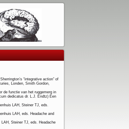
herrington’s “integrative action” of
nturies, Londen, Smith Gordon,
er de functie van het ruggemerg in
cum dedicatus dr. L.J. Endtz) Een
en­huis LAH, Steiner TJ, eds.
Hogenhuis LAH, eds. Headache and
s LAH, Steiner TJ, eds. Headache