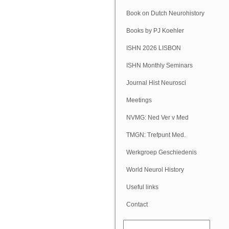
Book on Dutch Neurohistory
Books by PJ Koehler
ISHN 2026 LISBON
ISHN Monthly Seminars
(Online)
Journal Hist Neurosci
Meetings
NVMG: Ned Ver v Med
Geschiedenis
TMGN: Trefpunt Med.
Geschiedenis
Werkgroep Geschiedenis
NVN
World Neurol History
Column
Useful links
Contact