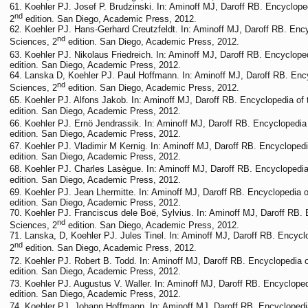
Koehler PJ. Josef P. Brudzinski. In: Aminoff MJ, Daroff RB. Encyclope
nd
2
edition. San Diego, Academic Press, 2012.
Koehler PJ. Hans-Gerhard Creutzfeldt. In: Aminoff MJ, Daroff RB. Ency
nd
Sciences, 2
edition. San Diego, Academic Press, 2012.
Koehler PJ. Nikolaus Friedreich. In: Aminoff MJ, Daroff RB. Encycloped
edition. San Diego, Academic Press, 2012.
Lanska D, Koehler PJ. Paul Hoffmann. In: Aminoff MJ, Daroff RB. Ency
nd
Sciences, 2
edition. San Diego, Academic Press, 2012.
Koehler PJ. Alfons Jakob. In: Aminoff MJ, Daroff RB. Encyclopedia of 
edition. San Diego, Academic Press, 2012.
Koehler PJ. Ernö Jendrassik. In: Aminoff MJ, Daroff RB. Encyclopedia 
edition. San Diego, Academic Press, 2012.
Koehler PJ. Vladimir M Kernig. In: Aminoff MJ, Daroff RB. Encyclopedi
edition. San Diego, Academic Press, 2012.
Koehler PJ. Charles Lasègue. In: Aminoff MJ, Daroff RB. Encyclopedia
edition. San Diego, Academic Press, 2012.
Koehler PJ. Jean Lhermitte. In: Aminoff MJ, Daroff RB. Encyclopedia o
edition. San Diego, Academic Press, 2012.
Koehler PJ. Franciscus dele Boë, Sylvius. In: Aminoff MJ, Daroff RB. 
nd
Sciences, 2
edition. San Diego, Academic Press, 2012.
Lanska, D, Koehler PJ. Jules Tinel. In: Aminoff MJ, Daroff RB. Encycl
nd
2
edition. San Diego, Academic Press, 2012.
Koehler PJ. Robert B. Todd. In: Aminoff MJ, Daroff RB. Encyclopedia o
edition. San Diego, Academic Press, 2012.
Koehler PJ. Augustus V. Waller. In: Aminoff MJ, Daroff RB. Encycloped
edition. San Diego, Academic Press, 2012.
Koehler PJ. Johann Hoffmann. In: Aminoff MJ, Daroff RB. Encyclopedia