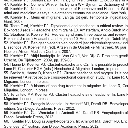
Koehler PJ. Joseph Babinski. In: Bynum WF, Bynum E. Dictionary of M
Koehler PJ. Cornelis Winkler. In: Bynum WF, Bynum E. Dictionary of M
Koehler PJ. Neuroscience in the work of Boerhaave and Haller. In: Whit
mind and medicine: essays in eighteenth century neuroscience. New York, 
Koehler PJ. Mens en migraine: van gal tot gen. Tentoonstellingscatalo
Gent, 2007.
Toorn F vd, Koehler PJ. Dipyridamol and headache: a critical review. 
Bokhorst J (eds.) Headache and migraine 10. Amsterdam, Anglo-Dutch Migr
Staatsen S, Koehler PJ. Red ear syndrome: three patients and review.
Bokhorst J (eds.) Headache and migraine 10. Amsterdam, Anglo-Dutch Migr
Koehler PJ. Een geschiedenis van honderd jaar ziekenhuisgeneeskunde 
Bisschops W, Koehler PJ (red). Artsen in de Oostelijke Mijnstreek. 90 ja
Heerlen, Atrium Medisch Centrum, 2007.
Koehler PJ. Altijd hoofdpijn. In: Van Gijn J, Van Dijk G. Probleem geor
Utrecht, De Tijdstroom, 2009, pp. 159-65.
Haane D, Koehler PJ. Clusterheadache and O2. Is it possible to predict 
Lane R, Couturier EGM (eds.) Headache & Migraine. London, in press
Backx A, Haane D, Koehler PJ. Cluster headache and oxygen. Is it possi
be relieved? A retrospective cross-sectional correlation study. In: Lane R
Migraine. London, in press.
Koehler PJ. A history of non-drug treatment in migraine. In: Lane R, 
Migraine. London, in press
Te Lintelo MP, Koehler PJ. Cluster headache sine headache. In: Lane
Migraine. London, in press
Koehler PJ. François Magendie. In: Aminoff MJ, Daroff RB. Encycloped
edition. San Diego, Academic Press, 2012.
Koehler PJ. Carl Wernicke. In: Aminoff MJ, Daroff RB. Encyclopedia o
Diego, Academic Press, 2012.
Koehler PJ. Douglas Argyll-Robertson. In: Aminoff MJ, Daroff RB. Ency
nd
Sciences, 2
edition. San Diego, Academic Press, 2012.