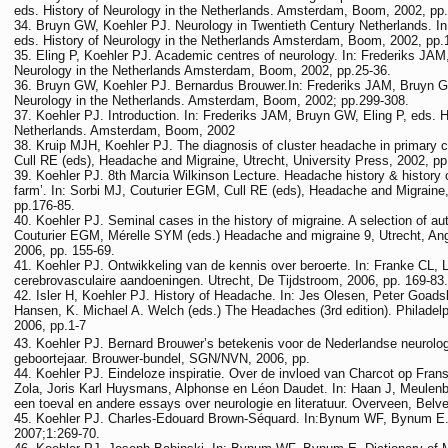
eds. History of Neurology in the Netherlands. Amsterdam, Boom, 2002, pp.
Bruyn GW, Koehler PJ. Neurology in Twentieth Century Netherlands. In
eds. History of Neurology in the Netherlands Amsterdam, Boom, 2002, pp.
Eling P, Koehler PJ. Academic centres of neurology. In: Frederiks JAM,
Neurology in the Netherlands Amsterdam, Boom, 2002, pp.25-36.
Bruyn GW, Koehler PJ. Bernardus Brouwer.In: Frederiks JAM, Bruyn GW
Neurology in the Netherlands. Amsterdam, Boom, 2002; pp.299-308.
Koehler PJ. Introduction. In: Frederiks JAM, Bruyn GW, Eling P, eds. H
Netherlands. Amsterdam, Boom, 2002
Kruip MJH, Koehler PJ. The diagnosis of cluster headache in primary c
Cull RE (eds), Headache and Migraine, Utrecht, University Press, 2002, pp
Koehler PJ. 8th Marcia Wilkinson Lecture. Headache history & history
farm’. In: Sorbi MJ, Couturier EGM, Cull RE (eds), Headache and Migraine,
pp.176-85.
Koehler PJ. Seminal cases in the history of migraine. A selection of au
Couturier EGM, Mérelle SYM (eds.) Headache and migraine 9, Utrecht, Ang
2006, pp. 155-69.
Koehler PJ. Ontwikkeling van de kennis over beroerte. In: Franke CL,
cerebrovasculaire aandoeningen. Utrecht, De Tijdstroom, 2006, pp. 169-83.
Isler H, Koehler PJ. History of Headache. In: Jes Olesen, Peter Goad
Hansen, K. Michael A. Welch (eds.) The Headaches (3rd edition). Philadelph
2006, pp.1-7
Koehler PJ. Bernard Brouwer’s betekenis voor de Nederlandse neurolog
geboortejaar. Brouwer-bundel, SGN/NVN, 2006, pp.
Koehler PJ. Eindeloze inspiratie. Over de invloed van Charcot op Fran
Zola, Joris Karl Huysmans, Alphonse en Léon Daudet. In: Haan J, Meulenbe
een toeval en andere essays over neurologie en literatuur. Overveen, Belv
Koehler PJ. Charles-Edouard Brown-Séquard. In:Bynum WF, Bynum E. D
2007;1:269-70.