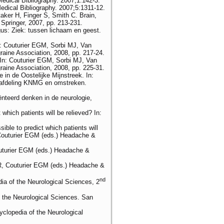
edical Bibliography. 2007;1:142-3.
edical Bibliography. 2007;5:1311-12.
aker H, Finger S, Smith C. Brain,
Springer, 2007, pp. 213-231.
gus: Ziek: tussen lichaam en geest.
In: Couturier EGM, Sorbi MJ, Van
aine Association, 2008, pp. 217-24.
 In: Couturier EGM, Sorbi MJ, Van
aine Association, 2008, pp. 225-31.
in de Oostelijke Mijnstreek. In:
ar afdeling KNMG en omstreken.
iënteerd denken in de neurologie,
which patients will be relieved? In:
ble to predict which patients will
, Couturier EGM (eds.) Headache &
Couturier EGM (eds.) Headache &
 R, Couturier EGM (eds.) Headache &
nd
ia of the Neurological Sciences, 2
f the Neurological Sciences. San
clopedia of the Neurological