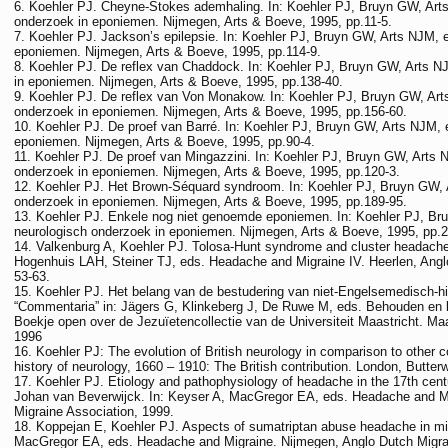
Koehler PJ. Cheyne-Stokes ademhaling. In: Koehler PJ, Bruyn GW, Arts
onderzoek in eponiemen. Nijmegen, Arts & Boeve, 1995, pp.11-5.
Koehler PJ. Jackson’s epilepsie. In: Koehler PJ, Bruyn GW, Arts NJM, 
eponiemen. Nijmegen, Arts & Boeve, 1995, pp.114-9.
Koehler PJ. De reflex van Chad­dock. In: Koehler PJ, Bruyn GW, Arts N
in eponiemen. Nijmegen, Arts & Boeve, 1995, pp.138-40.
Koehler PJ. De reflex van Von Monakow. In: Koehler PJ, Bruyn GW, Art
onderzoek in eponiemen. Nijmegen, Arts & Boeve, 1995, pp.156-60.
Koehler PJ. De proef van Barré. In: Koehler PJ, Bruyn GW, Arts NJM, 
eponiemen. Nijmegen, Arts & Boeve, 1995, pp.90-4.
Koehler PJ. De proef van Mingaz­zini. In: Koehler PJ, Bruyn GW, Arts 
onderzoek in eponiemen. Nijmegen, Arts & Boeve, 1995, pp.120-3.
Koehler PJ. Het Brown-Séquard syndroom. In: Koehler PJ, Bruyn GW, 
onderzoek in eponiemen. Nijmegen, Arts & Boeve, 1995, pp.189-95.
Koehler PJ. Enkele nog niet genoemde eponie­men. In: Koehler PJ, Br
neurologisch onderzoek in eponiemen. Nijmegen, Arts & Boeve, 1995, pp.2
Valkenburg A, Koehler PJ. Tolosa-Hunt syndrome and cluster headache
Hogenhuis LAH, Steiner TJ, eds. Headache and Migraine IV. Heerlen, Angl
53-63.
Koehler PJ. Het belang van de bestudering van niet-Engelsemedisch-hi
“Commentaria” in: Jägers G, Klinkeberg J, De Ruwe M, eds. Behouden en 
Boekje open over de Jezuïetencollectie van de Universiteit Maastricht. Maas
1996
Koehler PJ: The evolution of British neurology in comparison to other c
history of neurology, 1660 – 1910: The British contribution. London, Butte
Koehler PJ. Etiology and pathophysiology of headache in the 17th centur
Johan van Beverwijck. In: Keyser A, MacGregor EA, eds. Headache and M
Migraine Association, 1999.
Koppejan E, Koehler PJ. Aspects of sumatriptan abuse headache in mig
MacGregor EA, eds. Headache and Migraine. Nijmegen, Anglo Dutch Migrai