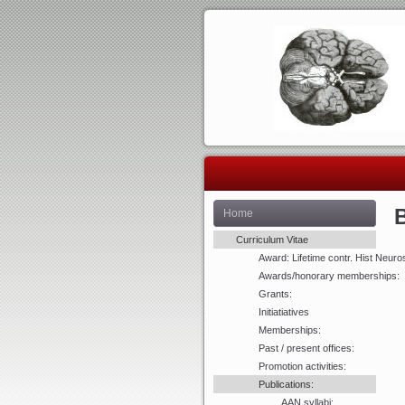
Home
Curriculum Vitae
Award: Lifetime contr. Hist Neuro
Awards/honorary memberships:
Grants:
Initiatiatives
Memberships:
Past / present offices:
Promotion activities:
Publications:
AAN syllabi: