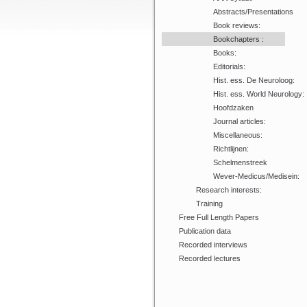
Abstracts/Presentations
Book reviews:
Bookchapters :
Books:
Editorials:
Hist. ess. De Neuroloog:
Hist. ess. World Neurology:
Hoofdzaken
Journal articles:
Miscellaneous:
Richtlijnen:
Schelmenstreek
Wever-Medicus/Medisein:
Research interests:
Training
Free Full Length Papers
Publication data
Recorded interviews
Recorded lectures