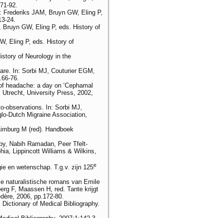
71-92.
: Frederiks JAM, Bruyn GW, Eling P,
13-24.
 Bruyn GW, Eling P, eds. History of
, Eling P, eds. History of
istory of Neurology in the
are. In: Sorbi MJ, Couturier EGM,
.66-76.
 of headache: a day on ‘Cephamal
 Utrecht, University Press, 2002,
to-observations. In: Sorbi MJ,
lo-Dutch Migraine Association,
 Limburg M (red). Handboek
sby, Nabih Ramadan, Peer Tfelt-
ia, Lippincott Williams & Wilkins,
e
ie en wetenschap. T.g.v. zijn 125
se naturalistische romans van Emile
rg F, Maassen H, red. Tante krijgt
edère, 2006, pp.172-80.
ictionary of Medical Bibliography.