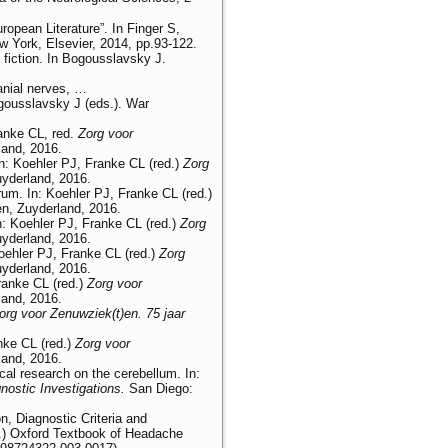
ropean Literature”. In Finger S,
w York, Elsevier, 2014, pp.93-122.
 fiction. In Bogousslavsky J.
anial nerves, …
ogousslavsky J (eds.). War
ranke CL, red.
Zorg voor
land, 2016.
In: Koehler PJ, Franke CL (red.)
Zorg
uyderland, 2016.
m. In: Koehler PJ, Franke CL (red.)
en, Zuyderland, 2016.
n: Koehler PJ, Franke CL (red.)
Zorg
uyderland, 2016.
Koehler PJ, Franke CL (red.)
Zorg
uyderland, 2016.
ranke CL (red.)
Zorg voor
land, 2016.
org voor Zenuwziek(t)en. 75 jaar
nke CL (red.)
Zorg voor
land, 2016.
cal research on the cerebellum. In:
ostic Investigations.
San Diego:
n, Diagnostic Criteria and
s.) Oxford Textbook of Headache