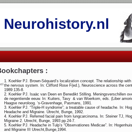
Neurohistory.nl
Bookchapters :
Koehler PJ. Brown-Séquard’s localization concept. The relati­onship with S
sci
the ner­vous system. In: Clifford Rose F(ed.), Neuroscience across the ce
1989:135-8.
Koehler PJ. Isaäc van Deen en Benedikt Stilling. Meningsver­schillen ov
de negentiende eeuw. In: Kuiters, Tavy & van Woerkom, eds. (Liber amori­
Haagse neuroloog. ‘s-Gravenha­ge, Pasmans, 1991.
Koehler PJ. “Triple-H syndrome”; a treatable cause of headache. In: Hog
Headache and Migraine. Utrecht, Bunge, 1992.
Koehler PJ. Referred facial pain from lungcarcinoma. In: Stei­ner TJ, 
Migraine 2. Utrecht, Bunge, 1993 pp.24-7.
Koehler PJ. Headache in Tulp’s “Observationes Medicae”. In: Hog­enhui
and Migraine III Utrecht,Bun­ge,1994.