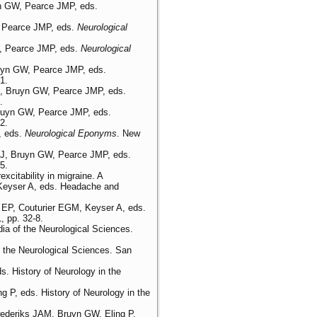
yn GW, Pearce JMP, eds.
.
, Pearce JMP, eds.
Neurological
W, Pearce JMP, eds.
Neurological
ruyn GW, Pearce JMP, eds.
1.
J, Bruyn GW, Pearce JMP, eds.
.
Bruyn GW, Pearce JMP, eds.
2.
, eds.
Neurological Eponyms
. New
 PJ, Bruyn GW, Pearce JMP, eds.
5.
citability in migraine. A
, Keyser A, eds. Headache and
 EP, Couturier EGM, Keyser A, eds.
, pp. 32-8.
ia of the Neurological Sciences.
f the Neurological Sciences. San
s. History of Neurology in the
 P, eds. History of Neurology in the
Frederiks JAM, Bruyn GW, Eling P,