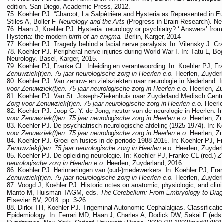
edition. San Diego, Academic Press, 2012.
Koehler PJ. “Charcot, La Salpêtrière and Hysteria as Represented in Eu
Stiles A, Boller F.
Neurology and the Arts
(Progress in Brain Research). Ne
Haan J, Koehler PJ. Hysteria: neurology or psychiatry? ‘ Answers’ from
Hysteria: the modern
birth of an enigma.
Berlin, Karger, 2014
Koehler PJ. Tragedy behind a facial nerve paralysis. In. Vilensky J. Cr
Koehler PJ. Peripheral nerve injuries during World War I. In: Tatu L, B
Neurology. Basel, Karger, 2015.
Koehler PJ, Franke CL. Inleiding en verantwoording. In: Koehler PJ, F
Zenuwziek(t)en. 75 jaar neurologische zorg in Heerlen e.o.
Heerlen, Zuyder
Koehler PJ. Van zenuw- en zielsziekten naar neurologie in Nederland. 
voor Zenuwziek(t)en. 75 jaar neurologische zorg in Heerlen e.o.
Heerlen, Z
Koehler PJ. Van St. Joseph-Ziekenhuis naar Zuyderland Medisch Centru
Zorg voor Zenuwziek(t)en. 75 jaar neurologische zorg in Heerlen e.o.
Heerl
Koehler PJ. Joop G. Y. de Jong, nestor van de neurologie in Heerlen. I
voor Zenuwziek(t)en. 75 jaar neurologische zorg in Heerlen e.o.
Heerlen, Z
Koehler PJ. De psychiatrisch-neurologische afdeling (1925-1974). In: 
voor Zenuwziek(t)en. 75 jaar neurologische zorg in Heerlen e.o.
Heerlen, Z
Koehler PJ. Groei en fusies in de periode 1988-2015. In: Koehler PJ, F
Zenuwziek(t)en. 75 jaar neurologische zorg in Heerlen e.o.
Heerlen, Zuyder
Koehler PJ. De opleiding neurologie. In: Koehler PJ, Franke CL (red.)
Z
neurologische zorg in Heerlen e.o.
Heerlen, Zuyderland, 2016.
Koehler PJ. Herinneringen van (oud-)medewerkers. In: Koehler PJ, Fra
Zenuwziek(t)en. 75 jaar neurologische zorg in Heerlen e.o.
Heerlen, Zuyder
Voogd J, Koehler PJ. Historic notes on anatomic, physiologic, and clini
Manto M, Huisman TAGM, eds.
The Cerebellum: From Embryology to Diagn
Elsevier BV, 2018: pp. 3-26.
Dirkx TH, Koehler PJ. Trigeminal Autonomic Cephalalgias. Classificatio
Epidemiology. In: Ferrari MD, Haan J, Charles A, Dodick DW, Sakai F (ed