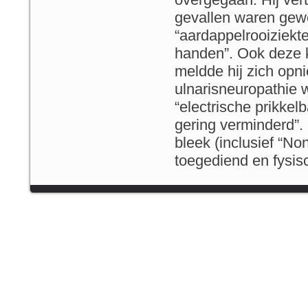
gevallen waren ge
“aardappelrooiziekt
handen”. Ook deze k
meldde hij zich opn
ulnarisneuropathie 
“electrische prikkel
gering verminderd”.
bleek (inclusief “N
toegediend en fysisc