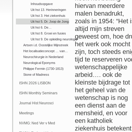
Inhoudsopgave
hiervan meerdere
Uit hst 13. Herinneringen
malen benadrukt,
Uit hst 3. Het ziekenhuis
zoals in 1954: “Het i
Uit hst 5. Dr. Joop de Jong:
altijd mijn streven
Uit hst 6. De…
Uit hst 8. Groei en fusies
geweest om, hoe dr
Uit hst 9. De opleiding neurologie
het werk ook mocht
Artsen i.d. Oostelijke Mijnstreek
zijn, toch steeds en
Het localisatieconcept … van…
Neurochirurgie in Nederland
tijd te reserveren vo
Neurological Eponyms
wetenschappelijke
Philippe Fermin (1730-1813)
arbeid…. ook de
Stone of Madness
kleinste bijdrage tot
ISHN 2026 LISBON
het geheel van de
ISHN Monthly Seminars
wetenschap is nog
(Online)
Journal Hist Neurosci
een dienst aan de
mensheid, en voor
Meetings
een katholiek
NVMG: Ned Ver v Med
ziekenhuis betekent