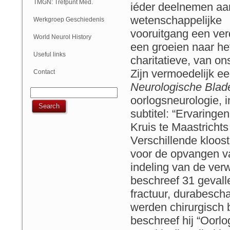
Geschiedenis
TMGN: Trefpunt Med.
iéder deelnemen aa
Geschiedenis
wetenschappelijke
Werkgroep Geschiedenis
vooruitgang een ver
NVN
World Neurol History
een groeien naar het
Column
Useful links
charitatieve, van o
Zijn vermoedelijk ee
Contact
Neurologische Blad
oorlogsneurologie, i
subtitel: “Ervaring
Kruis te Maastrichts
Verschillende kloo
voor de opvangen v
indeling van de verw
beschreef 31 geval
fractuur, durabesch
werden chirurgisch b
beschreef hij “Oorl