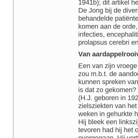
1941b); dit artikel 
De Jong bij de dive
behandelde patiënte
komen aan de orde,
infecties, encephali
prolapsus cerebri en
Van aardappelroo
Een van zijn vroege
zou m.b.t. de aandoe
kunnen spreken van 
is dat zo gekomen? 
(H.J. geboren in 192
zielsziekten van het
weken in gehurkte h
Hij bleek een linksz
tevoren had hij het
overgegaan. Hij vert