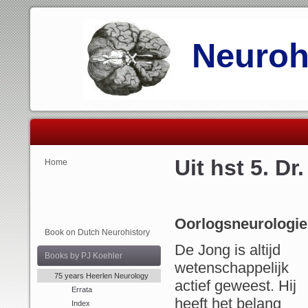
Neurohi
Uit hst 5. D
Home
Oorlogsneurologie
Book on Dutch Neurohistory
De Jong is altijd
Books by PJ Koehler
wetenschappelijk
75 years Heerlen Neurology
actief geweest. Hij
Errata
heeft het belang
Index