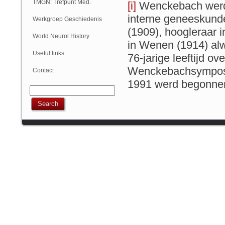
Geschiedenis
TMGN: Trefpunt Med.
[i]
Wenckebach werd h
interne geneeskund
Geschiedenis
Werkgroep Geschiedenis
(1909), hoogleraar i
NVN
World Neurol History
in Wenen (1914) alw
Column
Useful links
76-jarige leeftijd ov
Wenckebachsymposiu
Contact
1991 werd begonnen