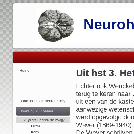
Neurohi
Uit hst 3. He
Home
Echter ook Wenckeba
terug te keren naar
uit een van de kast
Book on Dutch Neurohistory
aanwezige wetensch
Books by PJ Koehler
werd opgevolgd door
75 years Heerlen Neurology
Wever (1869-1940). 
Errata
De Wever schrijven 
Index