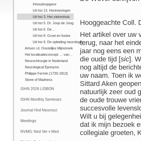
Inhoudsopgave
Uit hst 13. Herinneringen
Uit hst 3. Het ziekenhuis
Hooggeachte Coll. 
Uit hst 5. Dr. Joop de Jong:
Uit hst 6. De…
Het artikel over uw 
Uit hst 8. Groei en fusies
terug, naar het einde
Uit hst 9. De opleiding neurologie
Artsen i.d. Oostelijke Mijnstreek
jaar nog eens een m
Het localisatieconcept … van…
die oude tijd [
sic
]. W
Neurochirurgie in Nederland
nog altijd de berich
Neurological Eponyms
Philippe Fermin (1730-1813)
uw naam. Toen ik we
Stone of Madness
Sittard Aken geopen
ISHN 2026 LISBON
natuurlijk zeer oud 
de oude trouwe vrie
ISHN Monthly Seminars
succesvolle levensl
(Online)
Journal Hist Neurosci
Wilt u bij gelegenh
Meetings
dat ik mijn bezoek 
collegiale groeten
NVMG: Ned Ver v Med